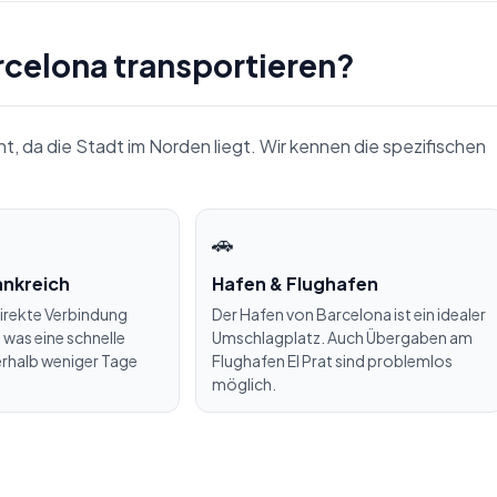
celona transportieren?
ent, da die Stadt im Norden liegt. Wir kennen die spezifischen
🚗
ankreich
Hafen & Flughafen
direkte Verbindung
Der Hafen von Barcelona ist ein idealer
 was eine schnelle
Umschlagplatz. Auch Übergaben am
erhalb weniger Tage
Flughafen El Prat sind problemlos
möglich.