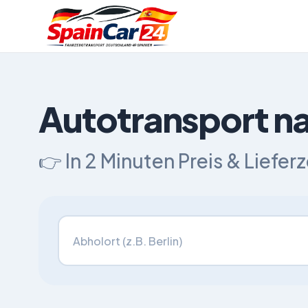
Autotransport n
👉 In 2 Minuten Preis & Liefer
Fahrzeugtransport von