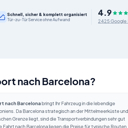
4.9
Schnell, sicher & komplett organisiert
Tür-zu-Tür Service ohne Aufwand
2425 Google
port nach Barcelona?
rt nach Barcelona
bringt Ihr Fahrzeug in die lebendige
niens. Da Barcelona strategisch an der Mittelmeerküste un
schen Grenze liegt, sind die Transportverbindungen sehr gut
e Fahrt nach Barcelona liegen die Preise für typische Routen