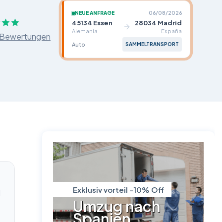
NEUE ANFRAGE
06/08/2026
45134 Essen
28034 Madrid
Alemania
España
 Bewertungen
Auto
SAMMELTRANSPORT
Exklusiv vorteil -10% Off
d
Umzug nach
Spanien