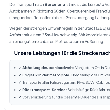
Der Transport nach
Barcelona
ist meist die kürzeste V
Autobahnen in Richtung Süden, überqueren bei Frankfur
(Languedoc-Roussillon) bis zur Grenzübergang La Jonq
Wegen der strengen Umweltregeln in der Stadt (ZBE) un
Anfahrt mit einem 25m-Lkw schwierig. Wir koordiniere
an einer gut erreichbaren Metrostation im Außenring.
Unsere Leistungen für die Strecke nac
✔
Abholung deutschlandweit:
Von jedem Ort in De
✔
Logistik in der Metropole:
Umgehung der Umweltz
✔ Transporte aller Fahrzeugarten: Pkw, SUVs, Cabrio
✔
Rücktransport-Service:
Sehr häufige Rückfahrte
✔ Vollversicherung für die gesamte Dauer des Trans