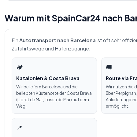
Warum mit SpainCar24 nach Bar
Ein
Autotransport nach Barcelona
ist oft sehr effizi
Zufahrtswege und Hafenzugänge.
🏕
🚚
Katalonien & Costa Brava
Route via Fr
Wir beliefern Barcelona und die
Wir nutzen die 
beliebten Küstenorte der Costa Brava
über Perpignan,
(Lloret de Mar, Tossa de Mar) auf dem
Anlieferung inn
Weg.
ermöglicht.
📍