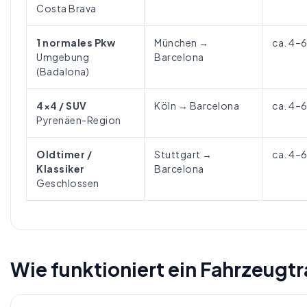
Costa Brava
1 normales Pkw
München →
ca. 4–
Umgebung
Barcelona
(Badalona)
4×4 / SUV
Köln → Barcelona
ca. 4–
Pyrenäen-Region
Oldtimer /
Stuttgart →
ca. 4–
Klassiker
Barcelona
Geschlossen
Wie funktioniert ein Fahrzeugt