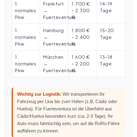
1
Frankfurt
1.700 €
14–19
normales
→
– 2.300
Tage
Pkw
Fuerteventura
€
1
Hamburg
1.800 €
15–20
normales
→
– 2.400
Tage
Pkw
Fuerteventura
€
1
München
1.600 €
13–18
normales
→
– 2.200
Tage
Pkw
Fuerteventura
€
Wichtig zur Logistik:
Wir transportieren Ihr
Fahrzeug per Lkw bis zum Hafen (z.B. Cádiz oder
Huelva). Für Fuerteventura ist die Überfahrt aus
Cádiz/Huelva besonders kurz (ca. 2-3 Tage). Ihr
Auto muss fahrtüchtig sein, um auf die RoRo-Fähre
auffahren zu können.