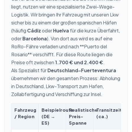
liegt, nutzen wir eine spezialisierte Zwei-Wege-
Logistik. Wir bringen Ihr Fahrzeug mit unseren Lkw
sicher bis zu einem der großen spanischen Häfen
(häufig
Cádiz
oder
Huelva
für die kurze Überfahrt,
oder
Barcelona
). Von dort aus wird es auf eine
RoRo-Fähre verladen und nach **Puerto del
Rosario** verschifft. Für diese Route liegen die
Preise oft zwischen
1.700 € und 2.400 €
.
Als Spezialist für
Deutschland–Fuerteventura
übernehmen wir den gesamten Prozess: Abholung
in Deutschland, Lkw-Transport zum Hafen,
Zollabfertigung und Verschiffung zur Insel.
Fahrzeug
Beispielroute
Realistische
Transitzeit
/ Region
(DE →
Preis-
(ca.)
ES)
Spanne