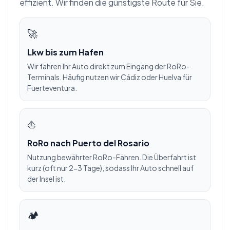
effizient. Wir finden die günstigste Route für Sie.
🚀
Lkw bis zum Hafen
Wir fahren Ihr Auto direkt zum Eingang der RoRo-
Terminals. Häufig nutzen wir Cádiz oder Huelva für
Fuerteventura.
⛵
RoRo nach Puerto del Rosario
Nutzung bewährter RoRo-Fähren. Die Überfahrt ist
kurz (oft nur 2-3 Tage), sodass Ihr Auto schnell auf
der Insel ist.
🏕