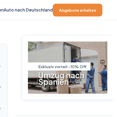
en
Auto nach Deutschland
Angebote erhalten
s
Exklusiv vorteil -10% Off
Umzug nach
Spanien
e
h