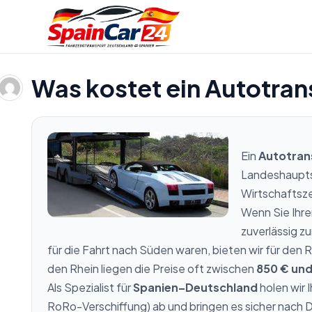
Was kostet ein Autotran
Ein
Autotran
Landeshaupts
Wirtschaftsz
Wenn Sie Ihre
zuverlässig z
für die Fahrt nach Süden waren, bieten wir für den R
den Rhein liegen die Preise oft zwischen
850 € und
Als Spezialist für
Spanien–Deutschland
holen wir 
RoRo-Verschiffung) ab und bringen es sicher nach 