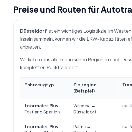
Preise und Routen für Autotr
Düsseldorf
ist ein wichtiges Logistikziel im West
Inseln sammeln, können wir die LKW-Kapazitäten effi
anbieten.
Wir liefern aus allen spanischen Regionen nach Düsse
kompletten Rücktransport.
Fahrzeugtyp
Zielregion
Tra
(Beispiel)
1 normales Pkw
Valencia →
ca. 
Festland Spanien
Düsseldorf
1 normales Pkw
Palma →
ca. 