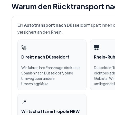
Warum den Rücktransport nac
Ein
Autotransport nach Düsseldorf
spart Ihnen d
versichert an den Rhein.
🚀
🌉
Direkt nach Düsseldorf
Rhein-Ruh
Wir fahren Ihre Fahrzeuge direkt aus
Düsseldorf l
Spanien nach Düsseldorf, ohne
dichtbesied
Umweg über andere
Gebiets. Wir
Umschlagplätze.
umliegende 
📍
Wirtschaftsmetropole NRW