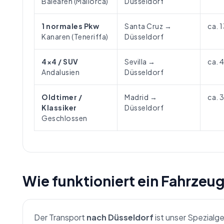
Balearen (Mallorca)
Düsseldorf
1 normales Pkw
Santa Cruz →
ca. 
Kanaren (Teneriffa)
Düsseldorf
4×4 / SUV
Sevilla →
ca. 
Andalusien
Düsseldorf
Oldtimer /
Madrid →
ca. 
Klassiker
Düsseldorf
Geschlossen
Wie funktioniert ein Fahrzeu
Der Transport
nach Düsseldorf
ist unser Spezialg