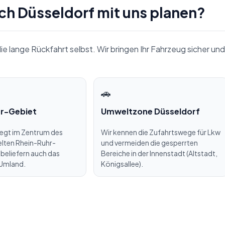
h Düsseldorf mit uns planen?
ie lange Rückfahrt selbst. Wir bringen Ihr Fahrzeug sicher und
🚗
r-Gebiet
Umweltzone Düsseldorf
iegt im Zentrum des
Wir kennen die Zufahrtswege für Lkw
elten Rhein-Ruhr-
und vermeiden die gesperrten
 beliefern auch das
Bereiche in der Innenstadt (Altstadt,
Umland.
Königsallee).