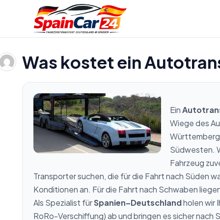
Was kostet ein Autotran
Ein
Autotran
Wiege des Au
Württembergs
Südwesten. We
Fahrzeug zuve
Transporter suchen, die für die Fahrt nach Süden wa
Konditionen an. Für die Fahrt nach Schwaben liegen
Als Spezialist für
Spanien–Deutschland
holen wir 
RoRo-Verschiffung) ab und bringen es sicher nach S