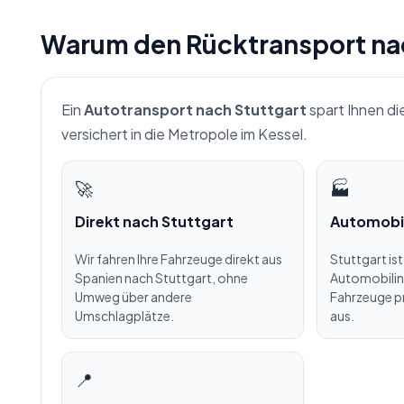
Warum den Rücktransport nac
Ein
Autotransport nach Stuttgart
spart Ihnen di
versichert in die Metropole im Kessel.
🚀
🏭
Direkt nach Stuttgart
Automobi
Wir fahren Ihre Fahrzeuge direkt aus
Stuttgart is
Spanien nach Stuttgart, ohne
Automobilind
Umweg über andere
Fahrzeuge p
Umschlagplätze.
aus.
📍