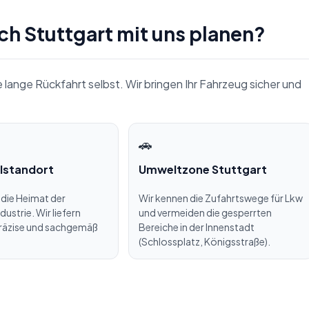
h Stuttgart mit uns planen?
e lange Rückfahrt selbst. Wir bringen Ihr Fahrzeug sicher und
🚗
lstandort
Umweltzone Stuttgart
t die Heimat der
Wir kennen die Zufahrtswege für Lkw
ustrie. Wir liefern
und vermeiden die gesperrten
räzise und sachgemäß
Bereiche in der Innenstadt
(Schlossplatz, Königsstraße).