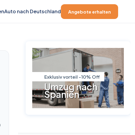
en
Auto nach Deutschland
Angebote erhalten
Exklusiv vorteil -10% Off
Umzug nach
Spanien
h