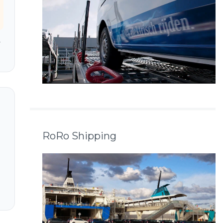
r
RoRo Shipping