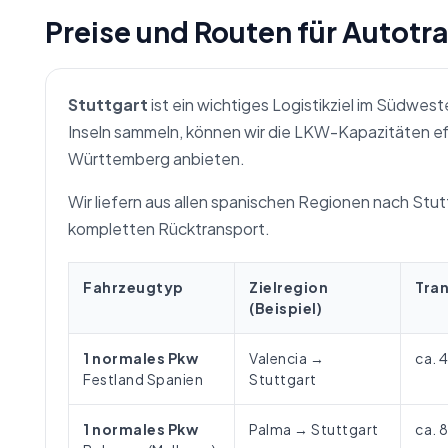
Preise und Routen für Autotr
Stuttgart
ist ein wichtiges Logistikziel im Südwe
Inseln sammeln, können wir die LKW-Kapazitäten eff
Württemberg anbieten.
Wir liefern aus allen spanischen Regionen nach Stutt
kompletten Rücktransport.
Fahrzeugtyp
Zielregion
Tra
(Beispiel)
1 normales Pkw
Valencia →
ca. 
Festland Spanien
Stuttgart
1 normales Pkw
Palma → Stuttgart
ca. 