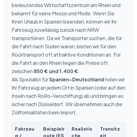
bedeutendes Wirtschaftszentrum am Rhein und
bekannt für seine Messe und Mode. Wenn Sie
Ihren Urlaub in Spanien beenden, können wir Ihr
Fahrzeug zuverlässig zurück nach NRW
transportieren. Da wir Transporter suchen, die für
die Fahrt nach Süden waren, bieten wir für den
Rücktransport oft attraktive Konditionen an. Für
die Fahrt an den Rhein liegen die Preise oft
zwischen
850 € und 1.400 €
.
Als Spezialist für
Spanien–Deutschland
holen wir
Ihr Fahrzeug an jedem Ort in Spanien (oder auf den
Inseln nach RoRo-Verschiffung) ab und bringen es
sicher nach Düsseldorf. Wir übernehmen auch die
Zollformalitäten beim Import.
Fahrzeu
Beispielr
Realistis
Transitz
g /
oute (ES
che
eit