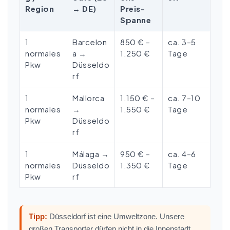
Region
→ DE)
Preis-
Spanne
1
Barcelon
850 € –
ca. 3–5
normales
a →
1.250 €
Tage
Pkw
Düsseldo
rf
1
Mallorca
1.150 € –
ca. 7–10
normales
→
1.550 €
Tage
Pkw
Düsseldo
rf
1
Málaga →
950 € –
ca. 4–6
normales
Düsseldo
1.350 €
Tage
Pkw
rf
Tipp:
Düsseldorf ist eine Umweltzone. Unsere
großen Transporter dürfen nicht in die Innenstadt