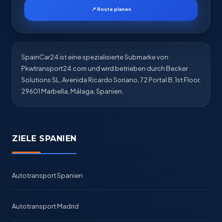
📍 Route planen
SpainCar24 ist eine spezialisierte Submarke von
Pkwtransport24.com und wird betrieben durch Becker
Solutions SL, Avenida Ricardo Soriano, 72 Portal B, 1st Floor,
29601 Marbella, Málaga, Spanien.
ZIELE SPANIEN
Autotransport Spanien
Autotransport Madrid